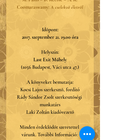
Coomaraswamy: 
A cselekvő életről
Időpont:
2017. szeptember 21. 19.00 óra
Helyszín:
Last Exit Műhely
(1056 Budapest, Váci utca 47.)
A könyveket bemutatja:
Kocsi Lajos szerkesztő, fordító
Rády Sándor Zsolt szerkesztőségi 
munkatárs
Laki Zoltán kiadóvezető
Minden érdeklődőt szeretettel 
várunk. További Információ: 