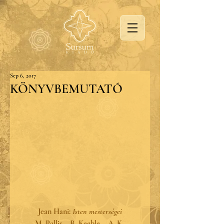
Sep 6, 2017
KÖNYVBEMUTATÓ
Jean Hani: 
Isten mesterségei
M. Pallis ‒ B. Keeble ‒ A. K. 