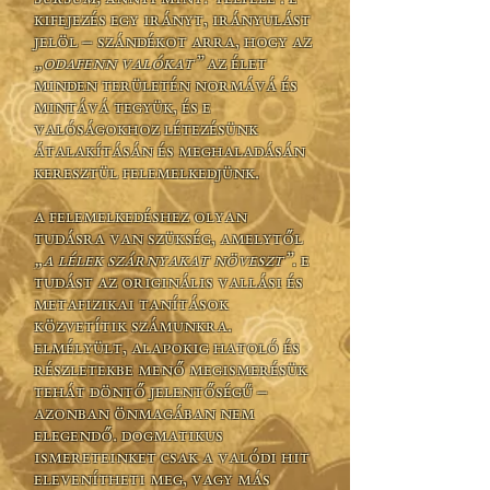
kifejezés egy irányt, irányulást
jelöl ‒ szándékot arra, hogy az
„odafenn valókat”
az élet
minden területén normává és
mintává tegyük, és e
valóságokhoz létezésünk
átalakításán és meghaladásán
keresztül felemelkedjünk.
A felemelkedéshez olyan
tudásra van szükség, amelytől
„a lélek szárnyakat növeszt”
. E
tudást az originális vallási és
metafizikai tanítások
közvetítik számunkra.
Elmélyült, alapokig hatoló és
részletekbe menő megismerésük
tehát döntő jelentőségű ‒
azonban önmagában nem
elegendő. Dogmatikus
ismereteinket csak a valódi hit
elevenítheti meg, vagy más