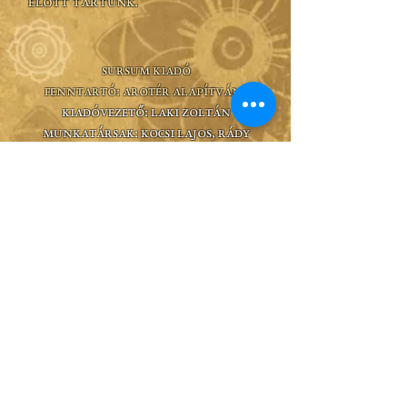
előtt tartunk.
Sursum Kiadó
Fenntartó: Arotér Alapítvány
Kiadóvezető: Laki Zoltán
Munkatársak: Kocsi Lajos, Rády
Sándor Zsolt, Horváth Róbert,
Murányi Tibor,
„A test világossága a szem.
Ha tehát a szemed jó, egész tested