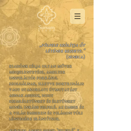
„Fölfele szólítja őt
létének kezdete.”
(Seneca)
Kiadónk célja olyan művek
megjelentetése, amelyek
inspirációs forrásul
szolgálnak, illetve doktrinális
vagy gyakorlati útmutatást
adnak ahhoz, hogy
szemléletünket és életünket
minél inkább felfelé, az ember és
a világ emberen és világon túli
lényegére irányítsuk.
Sursum,
annyi mint: ’felfelé’. E