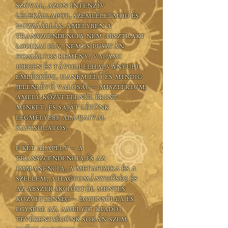
szóval, azon intenzív
lélekállapot, szemléletmód és
hozzáállás, amelyben a
transzcendencia nem absztrakt
logikai elv, nem is pusztán
homályos remény, valami
idegen és távoli elhalványult
emlékképe, hanem élő és mindig
jelenlévő valóság ‒ misztérium,
amely közvetlenül érint
minket, és saját létünk
legmélyebb alapjaival
kapcsolatos.
E két alapelv ‒ a
transzcendencia és az
immanencia, a metafizika és a
szellem, a hagyományhűség és
az absztrakcióktól mentes
közvetlenség ‒ egyensúlya és
egysége az, amelyet kiadói
tevékenységünk során szem