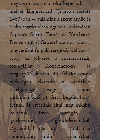
megkoronázásának oltárképe adja –
melyet Enguerrand Quarton festett
1453-ban –, valamint a szent atyák és
a skolasztikus teológusok, különösen
Aquinói Szent Tamás és Karthauzi
Dénes művei. Saward számos idézet,
magyarázat és példa segítségével vezeti
végig az olvasót a mennyország
teológiáján. Közérthetően és
megkapó stílusban tárja fel titokzatos
mélységeit, elkerülve a személyes
érzelgősséget vagy a száraz
tudományosságot. Arra buzdít, hogy
értsük, és értésünk által még inkább
keressük Isten országát, s
igyekezzünk gondolatainkkal,
vágyainkkal már most, a földi élet
zarándokútja során is a „mennyben