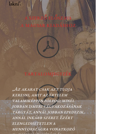
lakni”.
A SZERZŐ ELŐSZAVA
A MAGYAR KIADÁSHOZ
TARTALOMJEGYZÉK
„
Az akarat csak azt tudja
keresni, amit az értelem
valamiképpen fölfog; minél
jobban ismeri vágyakozásának
tárgyát, annál jobban epedezik,
annál inkább szeret. Ezért
elengedhetetlen a
mennyországra vonatkozó