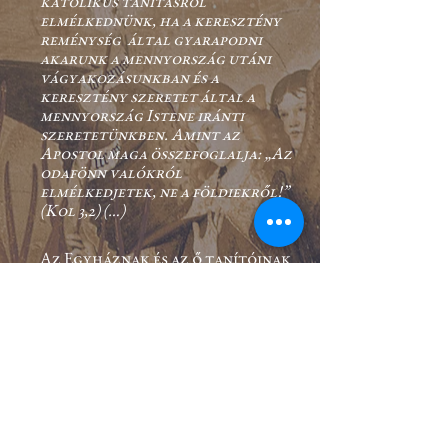
katolikus tanításról
elmélkednünk, ha a keresztény
reménység által gyarapodni
akarunk a mennyország utáni
vágyakozásunkban és a
keresztény szeretet által a
mennyország Istene iránti
szeretetünkben. Amint az
Apostol maga összefoglalja: „Az
odafönn valókról
elmélkedjetek, ne a földiekről!”
(Kol 3,2) (…)
Az Egyháznak és az ő tanítóinak
bölcsességétől vezérelve a
mennyországot választottam e
könyv tárgyául. A cél az Egyház
mennyországra vonatkozó szent
tanításának megértése, míg az
eszköz az elmélkedés és
magyarázat a mennyország egy