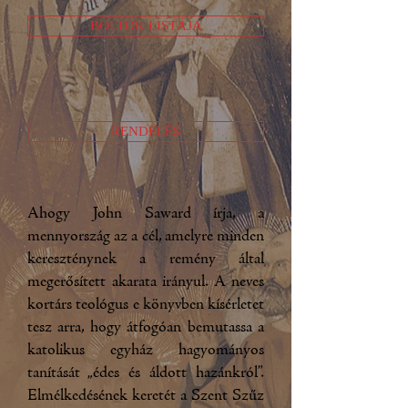
BOLTOK LISTÁJA
RENDELÉS
Ahogy John Saward írja, a
mennyország az a cél, amelyre minden
kereszténynek a remény által
megerősített akarata irányul. A neves
kortárs teológus e könyvben kísérletet
tesz arra, hogy átfogóan bemutassa a
katolikus egyház hagyományos
tanítását „édes és áldott hazánkról”.
Elmélkedésének keretét a Szent Szűz