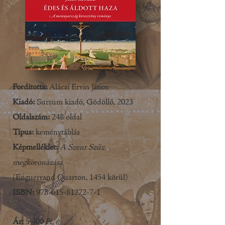
Fordította:
Alácsi Ervin János
Kiadó:
Sursum kiadó, Gödöllő, 2023
Oldalszám:
248 oldal
Típus:
kemény
táblás
Képmelléklet:
A Szent Szűz
megkoronázása
(E
nguerrand Quarton, 1454 körül)
ISBN:
978-615-81272-7-1
Ár:
5 400 Ft