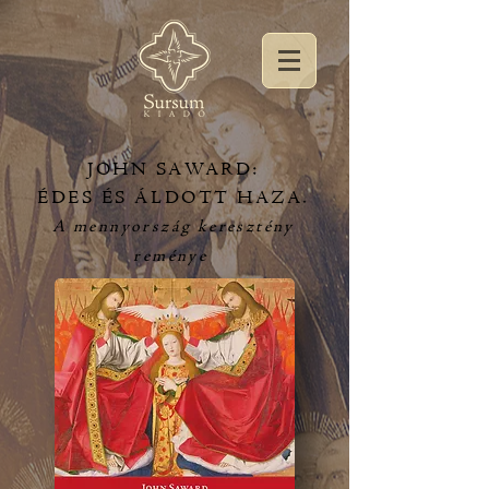
JOHN SAWARD:
ÉDES ÉS ÁLDOTT HAZA.
A mennyország keresztény
reménye