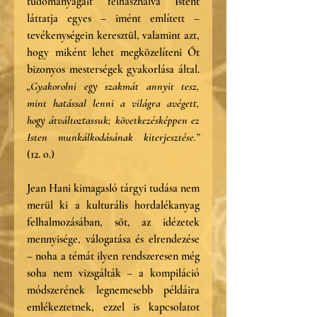
tudományágait felhasználva Istent 
láttatja egyes – imént említett – 
tevékenységein keresztül, valamint azt, 
hogy miként lehet megközelíteni Őt 
bizonyos mesterségek gyakorlása által. 
„Gyakorolni egy szakmát annyit tesz, 
mint hatással lenni a világra avégett, 
hogy átváltoztassuk; következésképpen ez 
Isten munkálkodásának kiterjesztése.”
(12. o.)
Jean Hani kimagasló tárgyi tudása nem 
merül ki a kulturális hordalékanyag 
felhalmozásában, sőt, az idézetek 
mennyisége, válogatása és elrendezése 
– noha a témát ilyen rendszeresen még 
soha nem vizsgálták – a kompiláció 
módszerének legnemesebb példáira 
emlékeztetnek, ezzel is kapcsolatot 