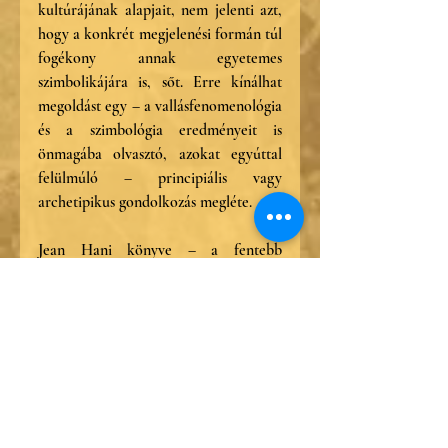
kultúrájának alapjait, nem jelenti azt, 
hogy a konkrét megjelenési formán túl 
fogékony annak egyetemes 
szimbolikájára is, sőt. Erre kínálhat 
megoldást egy – a vallásfenomenológia 
és a szimbológia eredményeit is 
önmagába olvasztó, azokat egyúttal 
felülmúló – principiális vagy 
archetipikus gondolkozás megléte.
Jean Hani könyve – a fentebb 
mondottak kiváló példája – tizenkét, a 
Bevezetést és a Befejezést is 
beleszámítva tizennégy fejezetben 
vizsgálja Isten mesterségeit, ahogyan 
azok a Szentírásban és a 
szenthagyományban foglaltatnak. A 
kötetet nyolcoldalas képmelléklet, 
középkori francia katedrálisok 