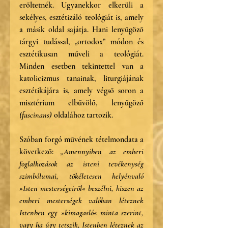
erőltetnék. Ugyanekkor elkerüli a 
sekélyes, esztétizáló teológiát is, amely 
a másik oldal sajátja. Hani lenyűgöző 
tárgyi tudással, „ortodox” módon és 
esztétikusan műveli a teológiát. 
Minden esetben tekintettel van a 
katolicizmus tanainak, liturgiájának 
esztétikájára is, amely végső soron a 
misztérium elbűvölő, lenyűgöző 
(fascinans)
 oldalához tartozik.
Szóban forgó művének tételmondata a 
következő: 
„Amennyiben az emberi 
foglalkozások az isteni tevékenység 
szimbólumai, tökéletesen helyénvaló 
»Isten mesterségeiről« beszélni, hiszen az 
emberi mesterségek valóban léteznek 
Istenben egy »kimagasló« minta szerint, 
vagy ha úgy tetszik, Istenben léteznek az 