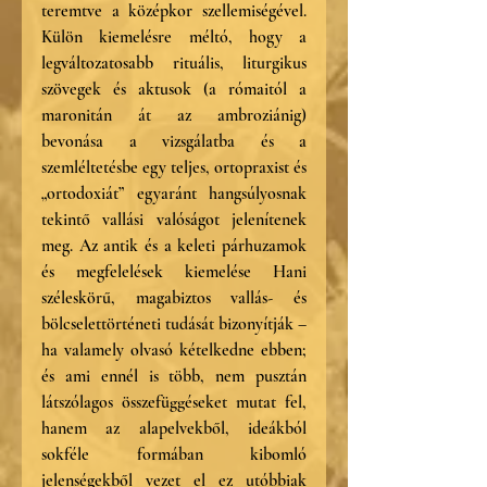
teremtve a középkor szellemiségével. 
Külön kiemelésre méltó, hogy a 
legváltozatosabb rituális, liturgikus 
szövegek és aktusok (a rómaitól a 
maronitán át az ambroziánig) 
bevonása a vizsgálatba és a 
szemléltetésbe egy teljes, ortopraxist és 
„ortodoxiát” egyaránt hangsúlyosnak 
tekintő vallási valóságot jelenítenek 
meg. Az antik és a keleti párhuzamok 
és megfelelések kiemelése Hani 
széleskörű, magabiztos vallás- és 
bölcselettörténeti tudását bizonyítják – 
ha valamely olvasó kételkedne ebben; 
és ami ennél is több, nem pusztán 
látszólagos összefüggéseket mutat fel, 
hanem az alapelvekből, ideákból 
sokféle formában kibomló 
jelenségekből vezet el ez utóbbiak 