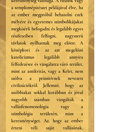
kereszténység valósága. A rítusok vagy 
a templomépítészet példájával élve, ha 
az ember megpróbál behatolni ezek 
mélyére és egyetemes szimbolikájukat 
megkísérli befogadni és legalább egyes 
részleteiben felfogni, nagyszerű 
távlatok nyílhatnak meg előtte. A 
középkori és az azt megelőző 
katolicizmus legalább annyira 
felfedezésre és vizsgálatra váró terület, 
mint az antikvitás, vagy a Kelet, nem 
szólva a primitívnek nevezett 
civilizációkról. Jellemző, hogy az 
utóbbiakat sokkal korábban és jóval 
nagyobb számban vizsgálták a 
vallásfenomenológia vagy a 
szimbológia területén, mint a 
kereszténységet. Az, hogy az ember 
érteni véli saját vallásának, 