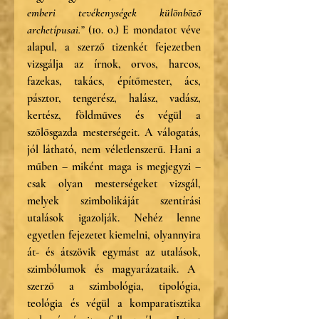
emberi tevékenységek különböző 
archetípusai.”
 (10. o.) E mondatot véve 
alapul, a szerző tizenkét fejezetben 
vizsgálja az írnok, orvos, harcos, 
fazekas, takács, építőmester, ács, 
pásztor, tengerész, halász, vadász, 
kertész, földműves és végül a 
szőlősgazda mesterségeit. A válogatás, 
jól látható, nem véletlenszerű. Hani a 
műben – miként maga is megjegyzi – 
csak olyan mesterségeket vizsgál, 
melyek szimbolikáját szentírási 
utalások igazolják. Nehéz lenne 
egyetlen fejezetet kiemelni, olyannyira 
át- és átszövik egymást az utalások, 
szimbólumok és magyarázataik. A 
szerző a szimbológia, tipológia, 
teológia és végül a komparatisztika 