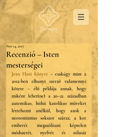
Nov 14, 2017
Recenzió – Isten
mesterségei
Jean Hani könyve
 – csakúgy mint a 
2012-ben elhunyt szerző valamennyi 
kötete – élő példája annak, hogy 
miként lehet(ne) a 20–21. században 
autentikus, hithű katolikus műveket 
létrehozni anélkül, hogy azok a 
neotomizmus sokszor száraz, a kor 
emberét megszólítani képtelen 
módszerét, nyelvét és stílusát 