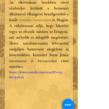
Az elkövetkező hetekben rövid 
részleteket közlünk a bemutató 
alkalmával elhangzott beszélgetésből a 
kiadó
 youtube-csatornáján
 és blogján. 
A videósorozat célja, hogy lehetővé 
tegye az olvasók számára az Eriugena-
mű mélyebb és átfogóbb megértését, 
illetve tartalmai-eszmei felvezetőül 
szolgáljon hamarosan megjelenő új 
könyvünkhöz, Keresztes Szent János: 
Istenismeret és Istenszerelem
 című 
művéhez.
https://www.youtube.com/watch?v=tq-
BvGJ2D3A