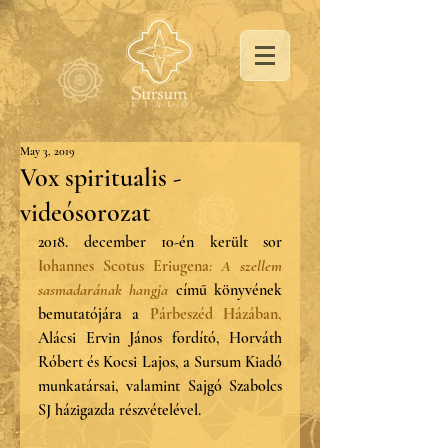
May 3, 2019
Vox spiritualis -
videósorozat
2018. december 10-én került sor 
Iohannes Scotus Eriugena
: A szellem 
sasmadarának hangja
 című könyvének 
bemutatójára a 
Párbeszéd Házában
,
Alácsi Ervin János fordító, Horváth 
Róbert és Kocsi Lajos, a Sursum Kiadó 
munkatársai, valamint Sajgó Szabolcs 
SJ házigazda részvételével.