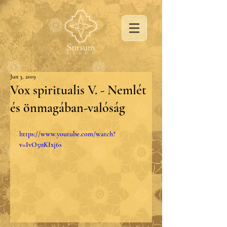
Jun 3, 2019
Vox spiritualis V. - Nemlét
és önmagában-valóság
https://www.youtube.com/watch?
v=IvO5nKIxj6s