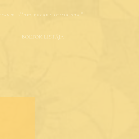
ursum illum vocant initia sua
”
BOLTOK LISTÁJA