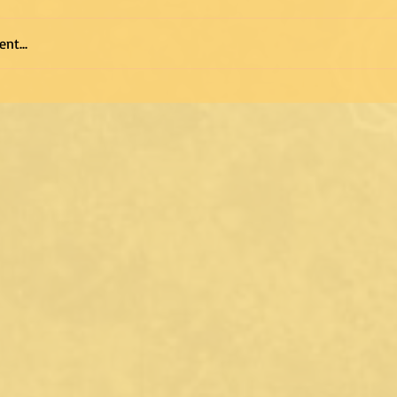
nt...