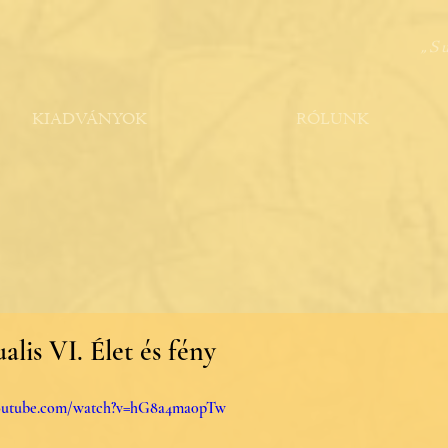
„S
KIADVÁNYOK
RÓLUNK
ualis VI. Élet és fény
youtube.com/watch?v=hG8a4ma0pTw