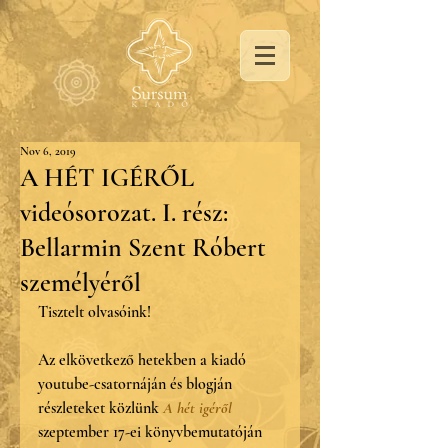
Nov 6, 2019
A HÉT IGÉRŐL
videósorozat. I. rész:
Bellarmin Szent Róbert
személyéről
Tisztelt olvasóink!
Az elkövetkező hetekben a kiadó 
youtube-csatornáján és blogján 
részleteket közlünk 
A hét igéről  
szeptember 17-ei könyvbemutatóján 