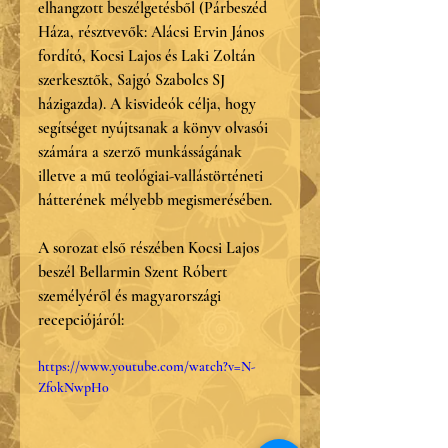
elhangzott beszélgetésből (Párbeszéd 
Háza, résztvevők: Alácsi Ervin János 
fordító, Kocsi Lajos és Laki Zoltán 
szerkesztők, Sajgó Szabolcs SJ 
házigazda). A kisvideók célja, hogy 
segítséget nyújtsanak a könyv olvasói 
számára a szerző munkásságának 
illetve a mű teológiai-vallástörténeti 
hátterének mélyebb megismerésében.
A sorozat első részében Kocsi Lajos 
beszél Bellarmin Szent Róbert 
személyéről és magyarországi 
recepciójáról:
https://www.youtube.com/watch?v=N-
ZfokNwpH0