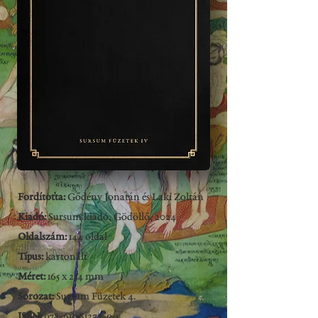
Fordította:
Gődény Jonatán és Laki Zoltán
Kiadó:
Sursum kiadó, Gödöllő, 2024
Oldalszám:
144 oldal
Típus:
kartonált
Méret:
165 x 234 mm
Sorozat:
Sursum Füzetek 4.
ISBN:
978-615-81272-9-5