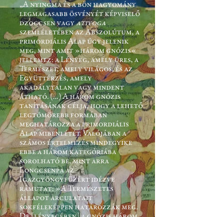
„
A nyingma és a bön hagyomány
legmagasabb ösvényét képviselő
dzogcsen vagy
atiyoga
szemléletében az Abszolútum, a
primordiális Alap úgy jelenik
meg, mint amit »három gnózis«
jellemez: a Lényeg, amely üres, a
Természet, amely világos, és az
Együttérzés, amely
akadálytalan vagy mindent
átható. (…) A három gnózis
tanításának célja, hogy a lehető
legtömörebb formában
meghatározza a primordiális
Alap mibenlétét. Valójában a
számos értelmezés mindegyike
ebbe a három kategóriába
sorolható be, mint arra
Longcsenpa az
Igazgyöngyfüzért idézve
rámutat: »A Természetes
állapot arculatait
sokféleképpen határozzák meg.
De [lényegében] a gnózis három