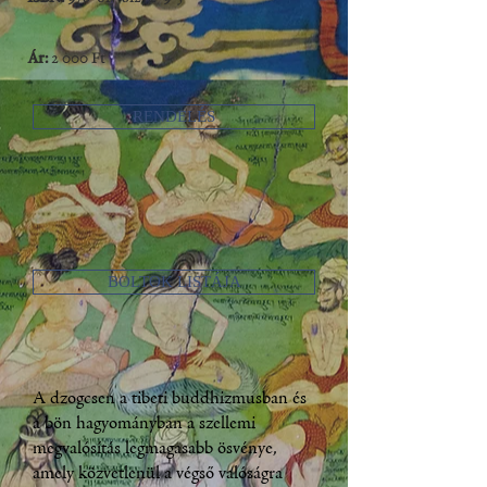
Ár:
2 000 Ft
RENDELÉS
BOLTOK LISTÁJA
A dzogcsen a tibeti buddhizmusban és
a bön hagyományban a szellemi
megvalósítás legmagasabb ösvénye,
amely közvetlenül a végső valóságra