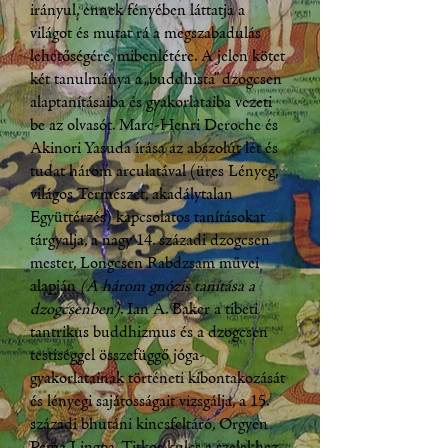
irányul, ennek fényében láttatja a
világot és mutat rá a megszabadulás
lehetőségére, mibenlétére. A jelen kötet
két tanulmánya a „buddhista” dzogcsen
alaptanításaiba és gyakorlataiba vezeti
be az olvasót. Marc-Henri Deroche és
Akinori Yasuda írása az abszolút lét és
tudat három arculatával (üres Lényeg,
világos Természet, akadálytalan
Együttérzés) kapcsolatos tanításokat
tárgyalja, a nagy 14. századi dzogcsen
mester, Longcsen Rabdzsam művei
alapján
(A három gnózis tanítása a
dzogcsenben)
. Ian A. Baker a tibeti
tantrikus buddhizmus és a dzogcsen
testiséggel összefüggő jóga-
gyakorlatainak történeti kibontakozását
és lényegi sajátosságait vizsgálja, a 15.
századi bhutáni kincsfeltáró, Orgyen
Pema Lingpa „Titkos kulcs a szelekhez