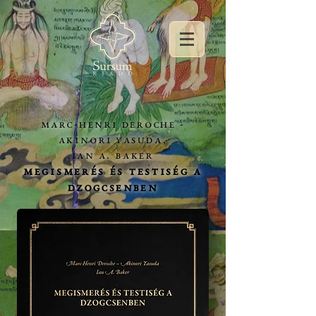
Marc-Henri Deroche -
Akinori Yasuda,
Ian A. Baker
Megismerés és testiség a
dzogcsenben