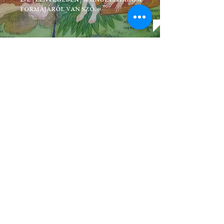
formájáról van szó.«”
„A buddhizmus tantrikus
irányzata, a Bhutánban és
Tibetben elterjedt
vadzsrajána úgy mutatkozik
meg, mint ami a leggyorsabb
utat kínálja a spirituális
megszabaduláshoz, azonban
a tradíció lényegét képező
dinamikus test–tudat
gyakorlatokat még az
előrehaladott
beavatottaknak is alig
fedték fel. Ennek
következtében a
vadzsrajána inkább
közösségi szerzetesi rituáléi
fényében vált ismertté,
semmint azon pszichofizikai