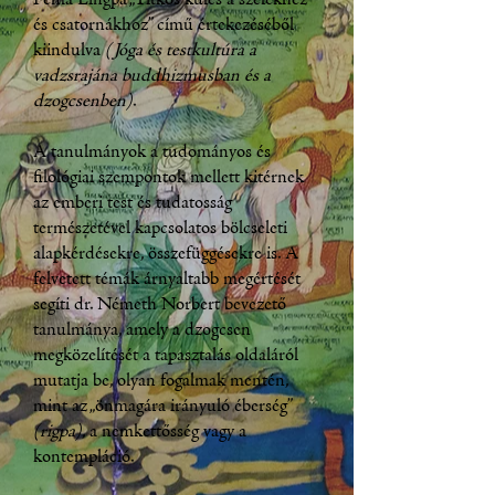
és csatornákhoz” című értekezéséből
kiindulva
(Jóga és testkultúra a
vadzsrajána buddhizmusban és a
dzogcsenben)
.
A tanulmányok a tudományos és
filológiai szempontok mellett kitérnek
az emberi test és tudatosság
természetével kapcsolatos bölcseleti
alapkérdésekre, összefüggésekre is. A
felvetett témák árnyaltabb megértését
segíti dr. Németh Norbert bevezető
tanulmánya, amely a dzogcsen
megközelítését a tapasztalás oldaláról
mutatja be, olyan fogalmak mentén,
mint az „önmagára irányuló éberség”
(rigpa)
, a nemkettősség vagy a
kontempláció.