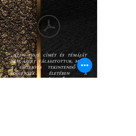
„Jelen esszé címét és témáját
nem azért választottuk, mert
a cselekvés tekintendő az
élőlények életében a
legfontosabb tényezőnek, vagy
mert egybeesik lehetőségeik
teljességével, hanem
egyszerűen azért, mert sokunk
számára jelen pillanatban ez a
realizáció legfőbb eszköze.
Nagymértékben
elköteleződtünk a cselekvő
élet mellett, legalábbis
szándékunk szerint, s ebből