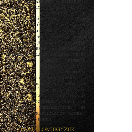
Mi is voltaképpen a cselekvés?
Milyen helyet foglal el az
emberi léttagozatok
hierarchiájában? Mit érhetünk
el általa, és mit nem? Milyen
módon kell megélnünk és
gyakorolnunk ahhoz, hogy
„elnyerje jutalmát”? Többek
között ezekre a kérdésekre
keresi a választ a három neves
angolszász szerző, kitérve
egyúttal számos olyan
alapvető és gyakorlati
jelentőséggel bíró kérdés- és
problémakörre is, mint a
kontemplatív, a cselekvő és az
élvező élet tradicionális
megkülönböztetése, vagy a
cselekvés természetével és
szerepével kapcsolatos modern
felfogás tévedései.
TARTALOMJEGYZÉK