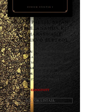
MARCO PALLIS, BRIAN
KEEBLE, ANANDA K.
COOMARASWAMY:
A CSELEKVŐ ÉLETRŐL
Fordította:
Umenhoffer István,
Laki Zoltán
Kiadó:
Sursum kiadó, Gödöllő, 2017
Oldalszám:
60 oldal
Kötés típusa:
ragasztott, karton
ISBN:
978-963-12-8956-5
ELFOGYOTT
BOLTOK LISTÁJA