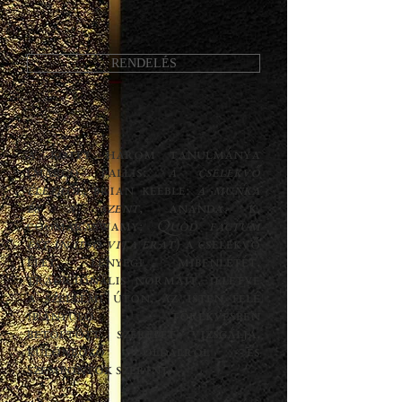
RENDELÉS
A kötet három tanulmánya
(Marco Pallis:
A cselekvő
életről,
Brian Keeble:
A munka
és a szent,
Ananda K.
Coomaraswamy:
Quod factum
est in ipso vita erat
) a cselekvő
élet lényegi mibenlétét,
tradicionális normáit, illetve
a szellemi úton, az Isten felé
irányuló törekvésben
betöltött szerepét vizsgálja,
különböző oldalról és
szempontok szerint.