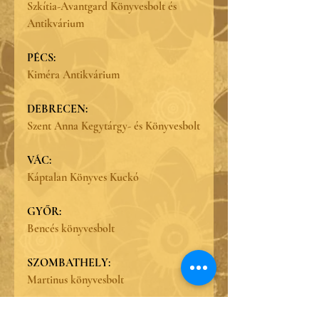
Szkítia-Avantgard Könyvesbolt és 
Antikvárium
PÉCS:
Kiméra Antikvárium
DEBRECEN:
Szent Anna Kegytárgy- és Könyvesbolt
VÁC:
Káptalan Könyves Kuckó
GYŐR:
Bencés könyvesbolt
SZOMBATHELY:
Martinus könyvesbolt
BUDAPEST: