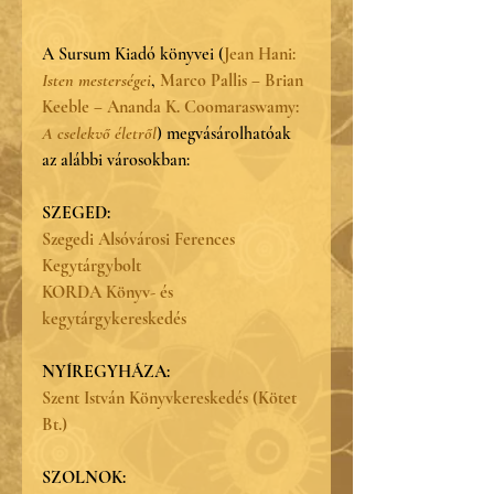
A Sursum Kiadó könyvei (
Jean Hani: 
Isten mesterségei
, 
Marco Pallis ‒ Brian 
Keeble ‒ Ananda K. Coomaraswamy: 
A cselekvő életről
) megvásárolhatóak 
az alábbi városokban:
SZEGED:
Szegedi Alsóvárosi Ferences 
Kegytárgybolt
KORDA Könyv- és 
kegytárgykereskedés
NYÍREGYHÁZA:
Szent István Könyvkereskedés (Kötet 
Bt.)
SZOLNOK: