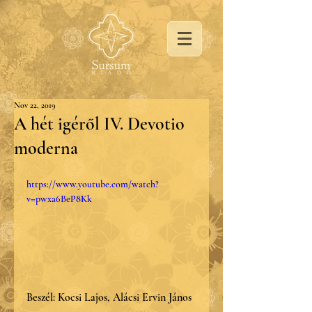
Nov 22, 2019
A hét igéről IV. Devotio
moderna
https://www.youtube.com/watch?
v=pwxa6BeP8Kk
Beszél: Kocsi Lajos, Alácsi Ervin János