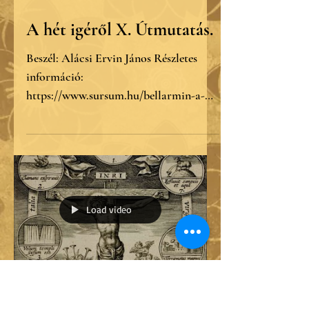
A hét igéről X. Útmutatás.
Beszél: Alácsi Ervin János Részletes
információ:
https://www.sursum.hu/bellarmin-a-
het-igerol
Load video
Dec 21, 2019