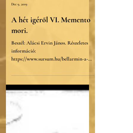
Dec 9, 2019
A hét igéről VI. Memento
mori.
Beszél: Alácsi Ervin János. Részeletes
információ:
https://www.sursum.hu/bellarmin-a-
het-igerol