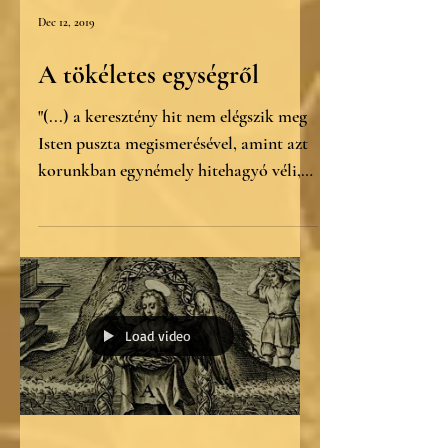
Dec 12, 2019
A tökéletes egységről
"(...) a keresztény hit nem elégszik meg
Isten puszta megismerésével, amint azt
korunkban egynémely hitehagyó véli,
hanem az ember...
Load video