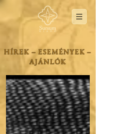
HÍREK ‒ ESEMÉNYEK ‒
AJÁNLÓK