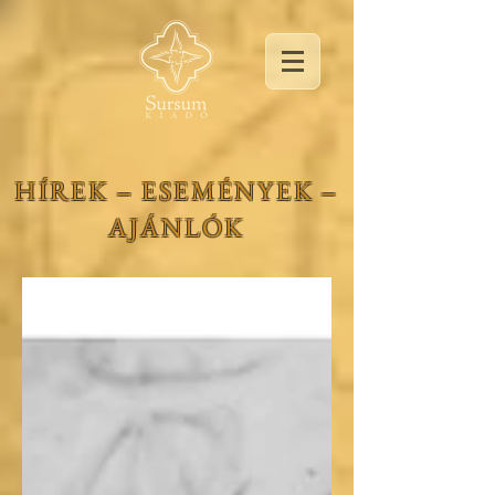
HÍREK ‒ ESEMÉNYEK ‒
AJÁNLÓK