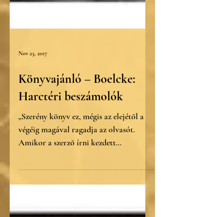
Nov 23, 2017
Könyvajánló – Boelcke:
Harctéri beszámolók
„Szerény könyv ez, mégis az elejétől a
végéig magával ragadja az olvasót.
Amikor a szerző írni kezdett
mindennapi benyomásairól és...