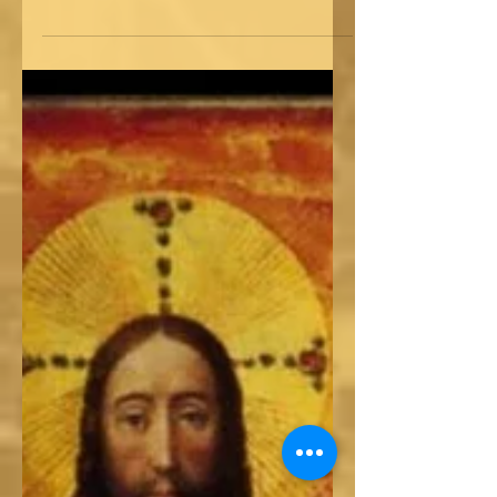
2012-ben elhunyt szerző valamennyi
kötete – élő példája annak, hogy
miként lehet(ne) a 20–21. században...