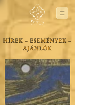
HÍREK ‒ ESEMÉNYEK ‒
AJÁNLÓK