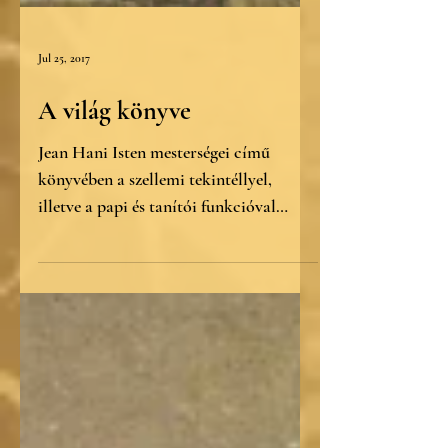
Jul 25, 2017
A világ könyve
Jean Hani Isten mesterségei című
könyvében a szellemi tekintéllyel,
illetve a papi és tanítói funkcióval
összefüggésben két mesterség...