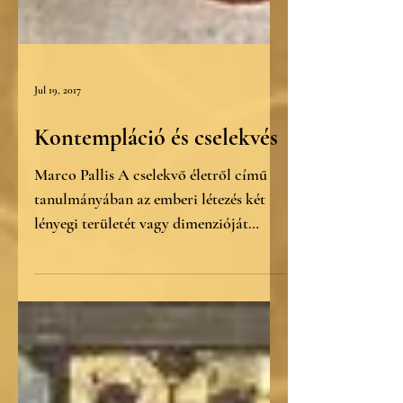
Jul 19, 2017
Kontempláció és cselekvés
Marco Pallis A cselekvő életről című
tanulmányában az emberi létezés két
lényegi területét vagy dimenzióját
különbözteti meg: a...